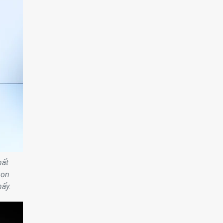
hất
gọn
hấy.