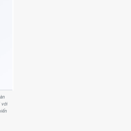
oàn
 với
hiến