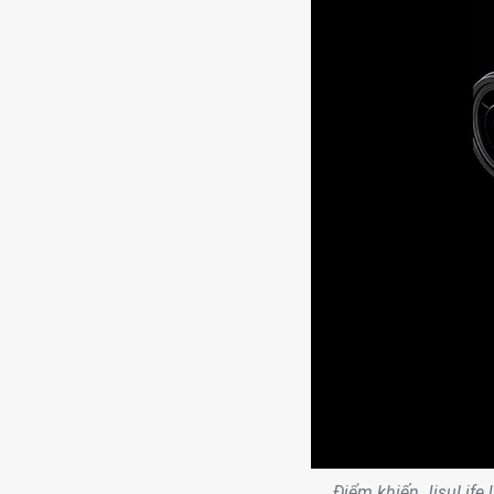
Điểm khiến JisuLife 