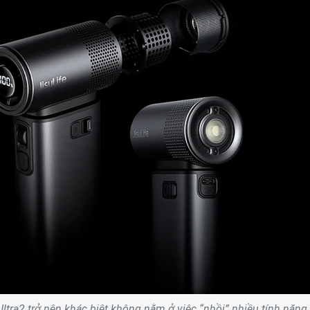
Ultra2 trở nên khác biệt không nằm ở việc “nhồi” nhiều tính năng