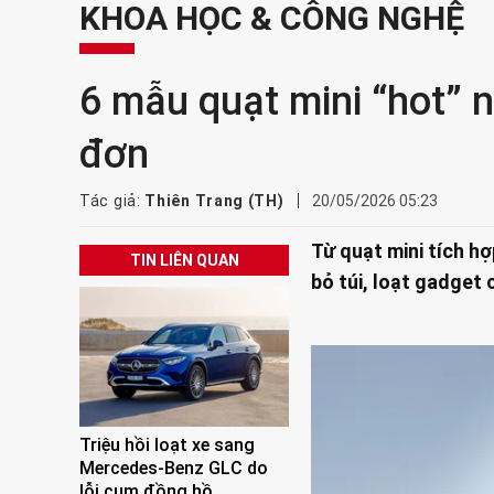
KHOA HỌC & CÔNG NGHỆ
6 mẫu quạt mini “hot” 
đơn
Tác giả:
Thiên Trang (TH)
20/05/2026 05:23
Từ quạt mini tích h
TIN LIÊN QUAN
bỏ túi, loạt gadget
Triệu hồi loạt xe sang
Mercedes-Benz GLC do
lỗi cụm đồng hồ