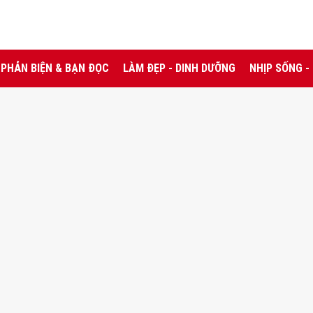
PHẢN BIỆN & BẠN ĐỌC
LÀM ĐẸP - DINH DƯỠNG
NHỊP SỐNG -