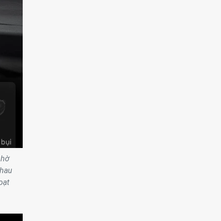
nhờ
nhau
oạt