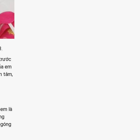
3.
 trước
của em
n tâm,
xem là
ng
 ngóng