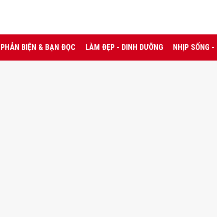
PHẢN BIỆN & BẠN ĐỌC
LÀM ĐẸP - DINH DƯỠNG
NHỊP SỐNG -