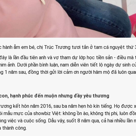
 hành ẵm em bé, chị Trúc Trương tươi tắn ở tam cá nguyệt thứ 
đây là lần đầu tiên anh và vợ tham dự lớp học tiền sản - điều mà
him ảnh. Dưới phần bình luận, nam diễn viên tiết lộ ngày dự sinh 
ng 1 năm sau, đồng thời gửi lời cảm ơn người hâm mộ đã luôn qua
 con, hạnh phúc đến muộn nhưng đầy yêu thương
rương kết hôn năm 2016, sau ba năm hẹn hò kín tiếng. Họ được 
i mẫu mực của showbiz Việt: không ồn ào, không thị phi, luôn đồ
ng việc và cuộc sống. Dẫu vậy, suốt 8 năm qua, cả hai nhiều lần
a thành công.