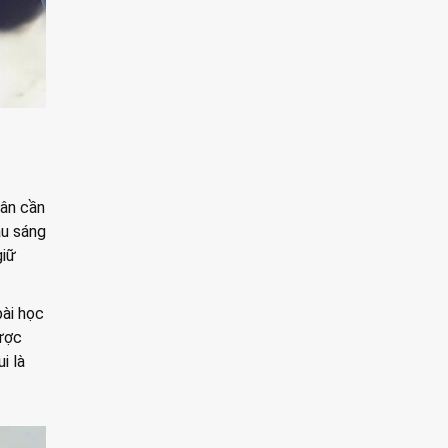
 ân cần
ầu sáng
giữ
bài học
được
i là