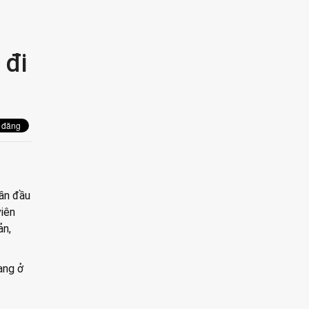
 đi
lần đầu
viên
ản,
đang ở