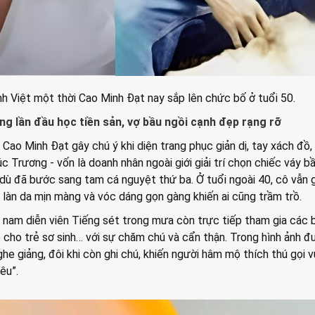
nh Việt một thời Cao Minh Đạt nay sắp lên chức bố ở tuổi 50.
ng lần đầu học tiền sản, vợ bầu ngồi cạnh đẹp rạng rỡ
 Cao Minh Đạt gây chú ý khi diện trang phục giản dị, tay xách đồ,
úc Trương - vốn là doanh nhân ngoài giới giải trí chọn chiếc váy b
dù đã bước sang tam cá nguyệt thứ ba. Ở tuổi ngoài 40, cô vẫn 
, làn da mịn màng và vóc dáng gọn gàng khiến ai cũng trầm trồ.
 nam diễn viên Tiếng sét trong mưa còn trực tiếp tham gia các 
 cho trẻ sơ sinh… với sự chăm chú và cẩn thận. Trong hình ảnh 
ghe giảng, đôi khi còn ghi chú, khiến người hâm mộ thích thú gọi vu
êu”.