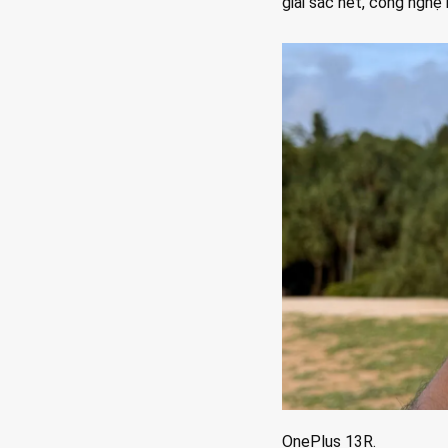
giải sắc nét, công ngh
OnePlus 13R.