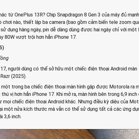
khác từ OnePlus 13R? Chip Snapdragon 8 Gen 3 của máy đủ mạn
ò chơi nào, thiết lập ba camera (bao gồm cảm biến tele zoom qu
ầu sử dụng hàng ngày, pin dễ dàng dùng được hai ngày chỉ với một 
ây 80W vượt trội hơn hẳn iPhone 17.
5)
 đồng
 17, người dùng có thể sở hữu một chiếc điện thoại Android màn
 Razr (2025).
à một trong ba chiếc điện thoại màn hình gập được Motorola ra 
 thú vị hơn hẳn iPhone 17. Khi mở ra, màn hình bên trong 6,9 inch
 mọi chiếc điện thoại Android khác. Nhưng điều kỳ diệu của Mot
lại một nửa kích thước mà vẫn có thể sử dụng tất cả các ứng dụ
i 3,6 inch.