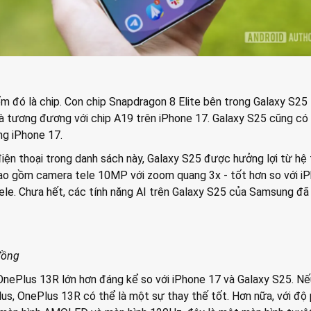
 đó là chip. Con chip Snapdragon 8 Elite bên trong Galaxy S25 l
 tương đương với chip A19 trên iPhone 17. Galaxy S25 cũng có
ng iPhone 17.
iện thoại trong danh sách này, Galaxy S25 được hưởng lợi từ hệ
ao gồm camera tele 10MP với zoom quang 3x - tốt hơn so với i
ele. Chưa hết, các tính năng AI trên Galaxy S25 của Samsung đã
 đồng
 OnePlus 13R lớn hơn đáng kể so với iPhone 17 và Galaxy S25. N
us, OnePlus 13R có thể là một sự thay thế tốt. Hơn nữa, với độ