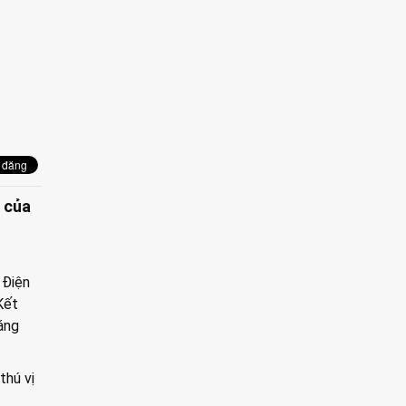
7 của
 Điện
Kết
áng
thú vị