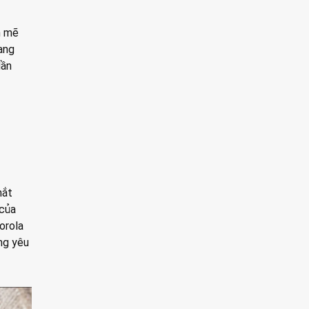
h mẽ
ang
lần
mắt
 của
orola
ng yêu