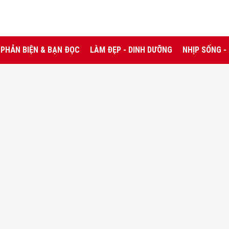
PHẢN BIỆN & BẠN ĐỌC
LÀM ĐẸP - DINH DƯỠNG
NHỊP SỐNG -