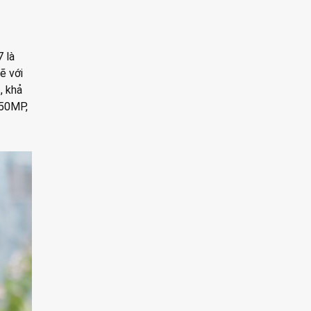
 là
ẽ với
, khả
 50MP,