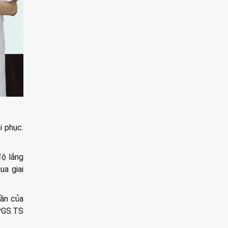
i phục.
độ lắng
ua giai
hần của
 PGS.TS