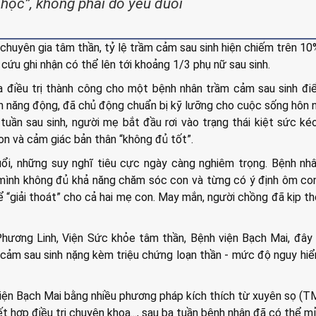
 học”, không phải do yếu đuối
huyên gia tâm thần, tỷ lệ trầm cảm sau sinh hiện chiếm trên 10
cứu ghi nhận có thể lên tới khoảng 1/3 phụ nữ sau sinh.
 điều trị thành công cho một bệnh nhân trầm cảm sau sinh điể
ên năng động, đã chủ động chuẩn bị kỹ lưỡng cho cuộc sống hôn 
 tuần sau sinh, người mẹ bắt đầu rơi vào trạng thái kiệt sức kéo
n và cảm giác bản thân “không đủ tốt”.
uổi, những suy nghĩ tiêu cực ngày càng nghiêm trọng. Bệnh nh
 mình không đủ khả năng chăm sóc con và từng có ý định ôm c
 “giải thoát” cho cả hai mẹ con. May mắn, người chồng đã kịp th
ương Linh, Viện Sức khỏe tâm thần, Bệnh viện Bạch Mai, đây 
m cảm sau sinh nặng kèm triệu chứng loạn thần - mức độ nguy hi
viện Bạch Mai bằng nhiều phương pháp kích thích từ xuyên sọ (TM
ết hợp điều trị chuyên khoa..., sau ba tuần bệnh nhân đã có thể 