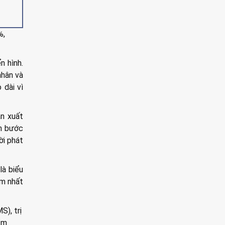
%,
n hình.
nhân và
 dài vì
ân xuất
on bước
ời phát
là biểu
ểm nhất
S), trị
mỉm