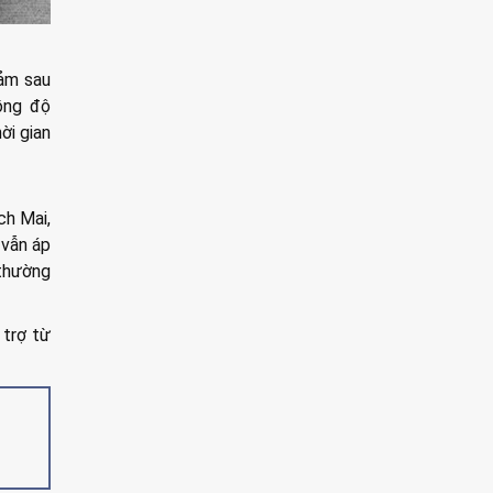
cảm sau
ồng độ
ời gian
ch Mai,
 vẫn áp
 thường
 trợ từ