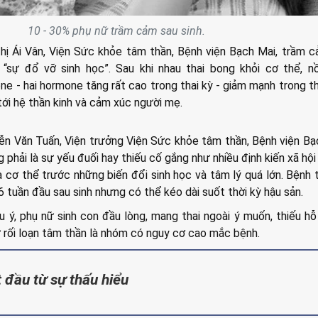
10 - 30% phụ nữ trầm cảm sau sinh.
ị Ái Vân, Viện Sức khỏe tâm thần, Bệnh viện Bạch Mai, trầm 
 “sự đổ vỡ sinh học”. Sau khi nhau thai bong khỏi cơ thể, n
e - hai hormone tăng rất cao trong thai kỳ - giảm mạnh trong th
tới hệ thần kinh và cảm xúc người mẹ.
 Văn Tuấn, Viện trưởng Viện Sức khỏe tâm thần, Bệnh viện Bạ
 phải là sự yếu đuối hay thiếu cố gắng như nhiều định kiến xã hội
a cơ thể trước những biến đổi sinh học và tâm lý quá lớn. Bệnh
6 tuần đầu sau sinh nhưng có thể kéo dài suốt thời kỳ hậu sản.
 ý, phụ nữ sinh con đầu lòng, mang thai ngoài ý muốn, thiếu hỗ
ử rối loạn tâm thần là nhóm có nguy cơ cao mắc bệnh.
t đầu từ sự thấu hiểu