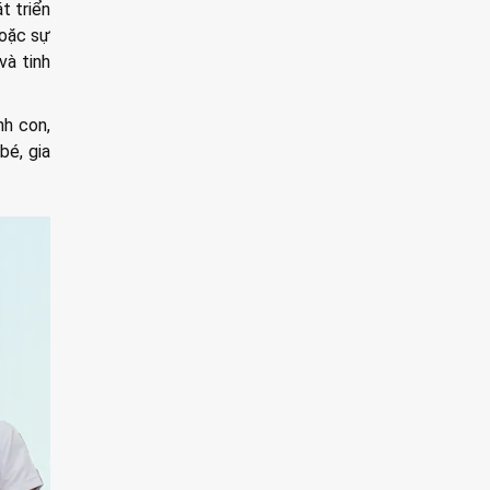
t triển
hoặc sự
và tinh
nh con,
bé, gia