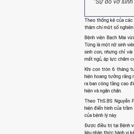
"Sự đổ vỡ sinh
Theo thống kê của các c
thậm chí một số nghiên 
Bệnh viện Bạch Mai vừa
Từng là một nữ sinh vi
sinh con, nhưng chỉ vài
mất ngủ, áp lực chăm co
Khi con tròn 6 tháng t
hiện hoang tưởng rằng
ra ban công tầng cao để
hiện và ngăn chặn.
Theo ThS.BS Nguyễn Ph
hiện điển hình của trầ
của bệnh lý này.
Được điều trị tại Bệnh 
liệu nhận thức hành vi k