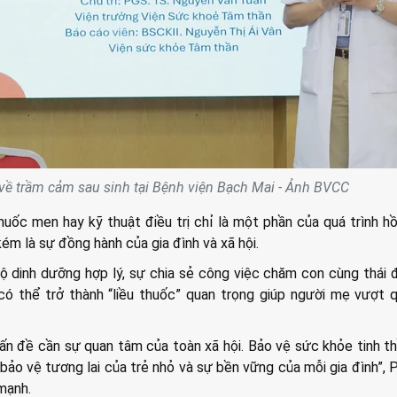
 về trầm cảm sau sinh tại Bệnh viện Bạch Mai - Ảnh BVCC
uốc men hay kỹ thuật điều trị chỉ là một phần của quá trình hồ
ém là sự đồng hành của gia đình và xã hội.
ộ dinh dưỡng hợp lý, sự chia sẻ công việc chăm con cùng thái 
có thể trở thành “liều thuốc” quan trọng giúp người mẹ vượt q
vấn đề cần sự quan tâm của toàn xã hội. Bảo vệ sức khỏe tinh t
bảo vệ tương lai của trẻ nhỏ và sự bền vững của mỗi gia đình”,
mạnh.