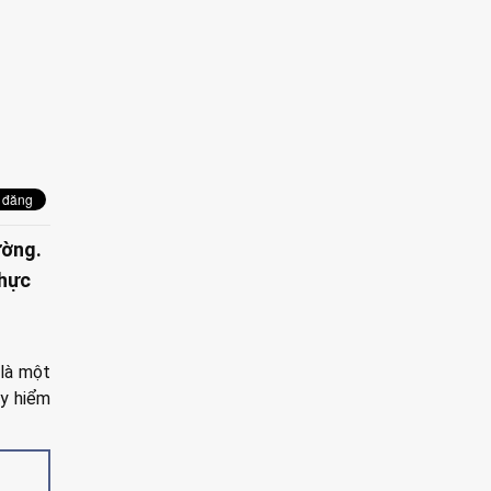
ường.
thực
 là một
uy hiểm