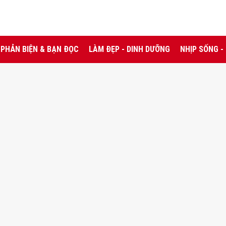
PHẢN BIỆN & BẠN ĐỌC
LÀM ĐẸP - DINH DƯỠNG
NHỊP SỐNG -