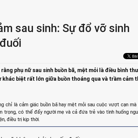
ảm sau sinh: Sự đổ vỡ sinh
 đuối
 rằng phụ nữ sau sinh buồn bã, mệt mỏi là điều bình th
 khác biệt rất lớn giữa buồn thoáng qua và trầm cảm 
ng chỉ là cảm giác buồn bã hay mệt mỏi sau cuộc vượt cạn mà
êm trọng, có thể đẩy người mẹ và cả đứa trẻ vào tình huống ng
, điều trị kịp thời.