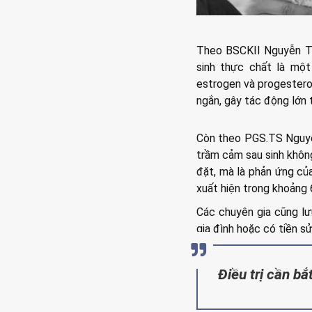
Theo BSCKII Nguyễn Th
sinh thực chất là một
estrogen và progesteron
ngắn, gây tác động lớn 
Còn theo PGS.TS Nguyễn
trầm cảm sau sinh không
đặt, mà là phản ứng củ
xuất hiện trong khoảng 
Các chuyên gia cũng lưu
gia đình hoặc có tiền s
Điều trị cần bắ